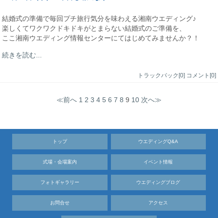
結婚式の準備で毎回プチ旅行気分を味わえる湘南ウエディング♪
楽しくてワクワクドキドキがとまらない結婚式のご準備を、
ここ湘南ウエディング情報センターにてはじめてみませんか？！
続きを読む...
トラックバック[0]
コメント[0]
≪前へ
1
2
3
4
5
6
7
8
9
10
次へ≫
トップ
ウエディングQ&A
式場・会場案内
イベント情報
フォトギャラリー
ウエディングブログ
お問合せ
アクセス