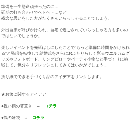
準備を一生懸命頑張ったのに…
延期の打ち合わせでヘトヘト…など
残念な思いをした方がたくさんいらっしゃることでしょう。
外出自粛が呼びかけられ、自宅で過ごされていらっしゃる方も多いの
ではないでしょうか。
楽しいイベントを先延ばしにしたことで"もっと準備に時間をかけられ
る"と発想を転換して結婚式をさらにおふたりらしく彩るウエルカムグ
ッズやフォトボード、リングピローやパーティ小物など手づくりに挑
戦して、気分をリフレッシュしてみてはいかがでしょう…
折り紙でできる手づくり品のアイデアをリンクします。
★お箸に関するアイデア
●祝い鶴の箸置き →
コチラ
●鶴の箸袋 →
コチラ