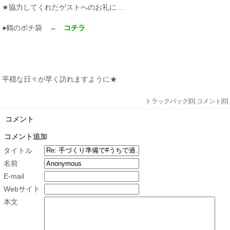
★協力してくれたゲストへのお礼に…
●鶴のポチ袋 →
コチラ
平穏な日々が早く訪れますように★
トラックバック[0]
コメント[0]
コメント
コメント追加
タイトル
名前
E-mail
Webサイト
本文